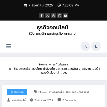
Skip
7 สิงหาคม 2026
7:23:10 PM
to
content
ธุรกิจออนไลน์
รีวิว สาระดีๆ แนะนำธุรกิจ บทความ
Home
ธุรกิจอัพเดท
“ร้านสะดวกซื้อ” ของไทย กำลังจะโต แตะ 6.38 แสนล้าน 7-Eleven เบอร์ 1
ครองสัดส่วนกว่า 70%
,
,
ธุรกิจอัพเดท
7-Eleven
ร้านสะดวกซื้อ
วิจัยแลนด์ แอนด์ เฮ้าส์
ธุรกิจไทยปีนี้
3 ธันวาคม 2024
0 Comments