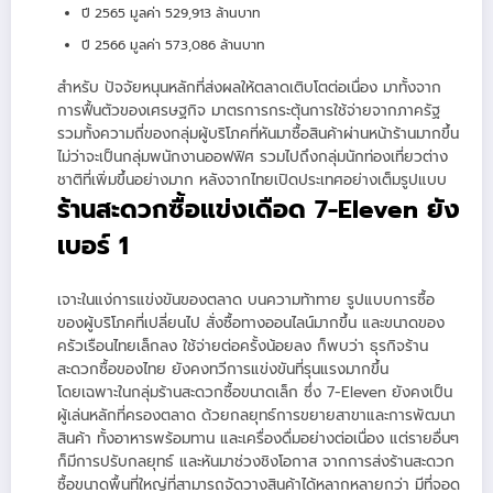
ปี 2565 มูลค่า 529,913 ล้านบาท
ปี 2566 มูลค่า 573,086 ล้านบาท
สำหรับ ปัจจัยหนุนหลักที่ส่งผลให้ตลาดเติบโตต่อเนื่อง มาทั้งจาก
การฟื้นตัวของเศรษฐกิจ มาตรการกระตุ้นการใช้จ่ายจากภาครัฐ
รวมทั้งความถี่ของกลุ่มผู้บริโภคที่หันมาซื้อสินค้าผ่านหน้าร้านมากขึ้น
ไม่ว่าจะเป็นกลุ่มพนักงานออฟฟิศ รวมไปถึงกลุ่มนักท่องเที่ยวต่าง
ชาติที่เพิ่มขึ้นอย่างมาก หลังจากไทยเปิดประเทศอย่างเต็มรูปแบบ
ร้านสะดวกซื้อแข่งเดือด 7-Eleven ยัง
เบอร์ 1
เจาะในแง่การแข่งขันของตลาด บนความท้าทาย รูปแบบการซื้อ
ของผู้บริโภคที่เปลี่ยนไป สั่งซื้อทางออนไลน์มากขึ้น และขนาดของ
ครัวเรือนไทยเล็กลง ใช้จ่ายต่อครั้งน้อยลง ก็พบว่า ธุรกิจร้าน
สะดวกซื้อของไทย ยังคงทวีการแข่งขันที่รุนแรงมากขึ้น
โดยเฉพาะในกลุ่มร้านสะดวกซื้อขนาดเล็ก ซึ่ง 7-Eleven ยังคงเป็น
ผู้เล่นหลักที่ครองตลาด ด้วยกลยุทธ์การขยายสาขาและการพัฒนา
สินค้า ทั้งอาหารพร้อมทาน และเครื่องดื่มอย่างต่อเนื่อง แต่รายอื่นๆ
ก็มีการปรับกลยุทธ์ และหันมาช่วงชิงโอกาส จากการส่งร้านสะดวก
ซื้อขนาดพื้นที่ใหญ่ที่สามารถจัดวางสินค้าได้หลากหลายกว่า มีที่จอด