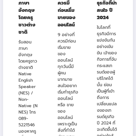
ภาษา
ควรมี
ธุรกิจที่น่า
อังกฤษ
ก่อนเริ่ม
สนใจ ปี
โดยครู
ขายของ
2024
ชาวต่าง
ออนไลน์
ในโลกที่
ชาติ
ธุรกิจมีการ
9 อย่างที่
แข่งขันกัน
ควรมีก่อน
รับสอน
อย่างเข้ม
เริ่มขาย
ภาษา
ข้น เจ้าของ
ของ
อังกฤษ
กิจการที่จับ
ออนไลน์
โดยครูชาว
กระแสเท
ทุกวันนี้มี
ต่างชาติ
รนด์ของผู้
ผู้คน
Native
บริโภคได้
มากมาย
English
นั้น ย่อม
สนใจอยาก
Speaker
เป็นผู้ที่เข้า
เริ่มทำธุรกิจ
(NES) /
ถึงการ
ออนไลน์
Non-
เปลี่ยนแปล
หรือ ขาย
Native (N
งของเท
ของ
NES) โทร
รนด์ธุรกิจ
ออนไลน์
089-
ปี 2024 ที่
เพราะดูเป็น
5221546
จะเกิดขึ้นได้
สิ่งที่ทำได้
มองหาครู
อย่างใกล้