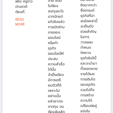
ง่าย แถม
ฝรั่ง ครูชาว
ชิดมากกว่า
ไม่ต้อง
ต่างชาติ
ซึ่งเทรนด์
ลงทุนอะไร
ต้องที่...
ธุรกิจที่น่า
มากนักแต่
READ
สนใจเหล่านี้
แท้จริงแล้ว
MORE
จะเป็นตัว
การเปิดร้าน
ช่วยสำคัญ
ขายของ
ในการ
ออนไลน์
วางแผน
หรือทำ
กำหนด
ธุรกิจ
ทิศทาง
ออนไลน์ให้
ธุรกิจในปีนี้
ประสบ
และจะนำมา
ความสำเร็จ
ทั้งยอดขาย
ได้นั้น
รายได้และ
จำเป็นต้อง
การเติบโต
มีการเตรี
ของธุรกิจ
ยมตัวที่ดี
รวมไปถึง
เพราะไม่
การสร้าง
อย่างนั้น
ความได้
แล้วอาจจะ
เปรียบต่อคู่
ขาดทุน จน
แข่งใน
ต้องล้มเลิก