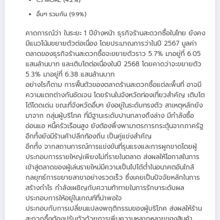
อื่นๆ รวมกัน (9.9%)
คาดการณ์ว่า ในระยะ 1 ปีข้างหน้า ธุรกิจร้านสะดวกซื้อในไทย ยังคง
มีแนวโน้มขยายตัวต่อเนื่อง โดยประมาณการว่าในปี 2567 มูลค่า
ตลาดของธุรกิจร้านสะดวกซื้อจะขยายตัวราว 5.7% มาอยู่ที่ 6.05
แสนล้านบาท และเติบโตต่อเนื่องในปี 2568 โดยคาดว่าจะขยายตัว
5.3% มาอยู่ที่ 6.38 แสนล้านบาท
อย่างไรก็ตาม การฟื้นตัวของตลาดร้านสะดวกซื้อแต่ละพื้นที่ อาจมี
ความแตกต่างกันชัดเจน โดยร้านในจังหวัดท่องเที่ยวสำคัญ เติบโต
ได้โดดเด่น ขณะที่จังหวัดอื่นๆ ยังอยู่ในระดับทรงตัว สาเหตุหลักยัง
มาจาก กลุ่มผู้บริโภค ที่มีฐานะระดับปานกลางถึงล่าง มีกำลังซื้อ
อ่อนแอ หนี้ครัวเรือนสูง ยังต้องพึ่งพามาตรการกระตุ้นจากภาครัฐ
อีกทั้งยังมีร้านค้าปลีกท้องถิ่น เป็นคู่แข่งสำคัญ
อีกทั้ง จากสถานการณ์การแข่งขันที่รุนแรงและการผูกขาดโดยผู้
ประกอบการรายใหญ่เพียงไม่กี่รายในตลาด ส่งผลให้โอกาสในการ
เข้าสู่ตลาดของผู้เล่นรายใหม่มีความเป็นไปได้ต่ำในอนาคตอันใกล้
กลยุทธ์การขยายสาขาอย่างรวดเร็ว ซึ่งเคยเป็นปัจจัยหลักในการ
สร้างกำไร กำลังเผชิญกับความท้าทายในการรักษาระดับผล
ประกอบการให้อยู่ในเกณฑ์ที่น่าพอใจ
ประกอบกับการเปลี่ยนแปลงพฤติกรรมของผู้บริโภค ส่งผลให้ร้าน
สะดวกซื้อต้องปรับตัวด้วยการเพิ่มความหลากหลายของสินค้า