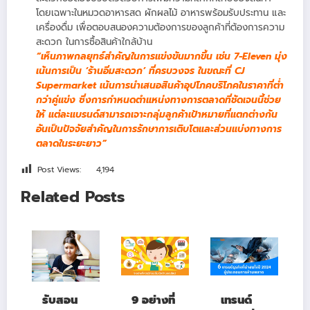
โดยเฉพาะในหมวดอาหารสด ผักผลไม้ อาหารพร้อมรับประทาน และ
เครื่องดื่ม เพื่อตอบสนองความต้องการของลูกค้าที่ต้องการความ
สะดวก ในการซื้อสินค้าใกล้บ้าน
“เห็นภาพกลยุทธ์สำคัญในการแข่งขันมากขึ้น เช่น 7-Eleven มุ่ง
เน้นการเป็น ‘ร้านอิ่มสะดวก’ ที่ครบวงจร ในขณะที่ CJ
Supermarket เน้นการนำเสนอสินค้าอุปโภคบริโภคในราคาที่ต่ำ
กว่าคู่แข่ง ซึ่งการกำหนดตำแหน่งทางการตลาดที่ชัดเจนนี้ช่วย
ให้ แต่ละแบรนด์สามารถเจาะกลุ่มลูกค้าเป้าหมายที่แตกต่างกัน
อันเป็นปัจจัยสำคัญในการรักษาการเติบโตและส่วนแบ่งทางการ
ตลาดในระยะยาว”
Post Views:
4,194
Related Posts
รับสอน
9 อย่างที่
เทรนด์