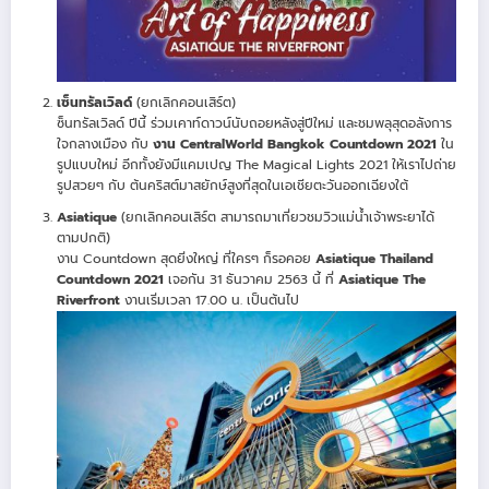
เซ็นทรัลเวิลด์
(ยกเลิกคอนเสิร์ต)
ซ็นทรัลเวิลด์ ปีนี้ ร่วมเคาท์ดาวน์นับถอยหลังสู่ปีใหม่ และชมพลุสุดอลังการ
ใจกลางเมือง กับ
งาน CentralWorld Bangkok Countdown 2021
ใน
รูปแบบใหม่ อีกทั้งยังมีแคมเปญ The Magical Lights 2021 ให้เราไปถ่าย
รูปสวยๆ กับ ต้นคริสต์มาสยักษ์สูงที่สุดในเอเชียตะวันออกเฉียงใต้
Asiatique
(ยกเลิกคอนเสิร์ต สามารถมาเที่ยวชมวิวแม่น้ำเจ้าพระยาได้
ตามปกติ)
งาน Countdown สุดยิ่งใหญ่ ที่ใครๆ ก็รอคอย
Asiatique Thailand
Countdown 2021
เจอกัน 31 ธันวาคม 2563 นี้ ที่
Asiatique The
Riverfront
งานเริ่มเวลา 17.00 น. เป็นต้นไป