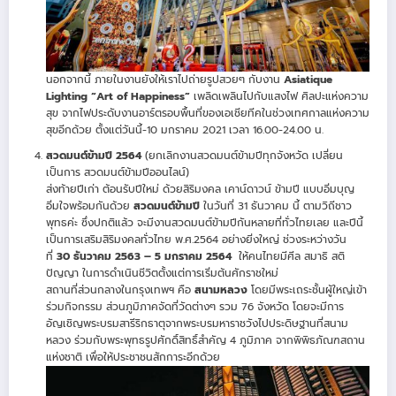
นอกจากนี้ ภายในงานยังให้เราไปถ่ายรูปสวยๆ กับงาน
Asiatique
Lighting “Art of Happiness”
เพลิดเพลินไปกับแสงไฟ ศิลปะแห่งความ
สุข จากไฟประดับงานอาร์ตรอบพื้นที่ของเอเชียทีคในช่วงเทศกาลแห่งความ
สุขอีกด้วย ตั้งแต่วันนี้-10 มกราคม 2021 เวลา 16.00-24.00 น.
สวดมนต์ข้ามปี 2564
(ยกเลิกงานสวดมนต์ข้ามปีทุกจังหวัด เปลี่ยน
เป็นการ สวดมนต์ข้ามปีออนไลน์)
ส่งท้ายปีเก่า ต้อนรับปีใหม่ ด้วยสิริมงคล เคาน์ดาวน์ ข้ามปี แบบอิ่มบุญ
อิ่มใจพร้อมกันด้วย
สวดมนต์ข้ามปี
ในวันที่ 31 ธันวาคม นี้ ตามวิถีชาว
พุทธค่ะ ซึ่งปกติแล้ว จะมีงานสวดมนต์ข้ามปีกันหลายที่ทั่วไทยเลย และปีนี้
เป็นการเสริมสิริมงคลทั่วไทย พ.ศ.2564 อย่างยิ่งใหญ่ ช่วงระหว่างวัน
ที่
30 ธันวาคม 2563 – 5 มกราคม 2564
ให้คนไทยมีศีล สมาธิ สติ
ปัญญา ในการดำเนินชีวิตตั้งแต่การเริ่มต้นศักราชใหม่
สถานที่ส่วนกลางในกรุงเทพฯ คือ
สนามหลวง
โดยมีพระเถระชั้นผู้ใหญ่เข้า
ร่วมกิจกรรม ส่วนภูมิภาคจัดที่วัดต่างๆ รวม 76 จังหวัด โดยจะมีการ
อัญเชิญพระบรมสารีริกธาตุจากพระบรมหาราชวังไปประดิษฐานที่สนาม
หลวง ร่วมกับพระพุทธรูปศักดิ์สิทธิ์สำคัญ 4 ภูมิภาค จากพิพิธภัณฑสถาน
แห่งชาติ เพื่อให้ประชาชนสักการะอีกด้วย