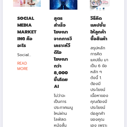
SOCIAL
สูตร
วิธีคิด
MEDIA
สำเร็จ
แคปชั่น
MARKET
โฆษณา
ให้ลูกค้า
ING คือ
จากการวิ
ซื้อสินค้า
อะไร
เคราะห์วี
สรุปหลัก
ดิโอ
การคิด
Social...
โฆษณา
แคปชั่น มา
READ
กว่า
เป็น 6 ข้อ
MORE
หลัก ๆ
8,000
ดังนี้ 1.
ชิ้นโดย
ต้องมี
AI
ประโยชน์
ไม่ว่าจะ
เนื้อหาของ
เป็นการ
คุณต้องมี
ประกาศเมนู
ประโยชน์
ใหม่ผ่าน
ต่อลูกค้า
ไลฟ์สด
ของคุณ
หนังสั้น
เอง เพราะ