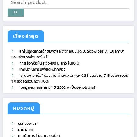
เรื่องล่าสุด
แกร็บรุกตลาดเอ็กซ์แพตและดิจิทัลโนแมด เปิดตัวฟีเจอร์ AI แปลภาษา
และแพ็กเกจส่วนลดใหม่
การเลือกซื้อหุ้น หวังผลระยะยาว ใน10 ปี
เทคนิดในการไลฟ์สดหน้ากล้อง
“ร้านสะดวกซื้อ” ของไทย กำลังจะโต แตะ 6.38 แสนล้าน 7-Eleven เบอร์
1 ครองสัดส่วนกว่า 70%
“ข้อมูลคือทองคำใหม่” ปี 2567 จะเป็นอย่างไรบ้าง?
หมวดหมู่
ธุรกิจอัพเดท
นานาสาระ
เทคนิคการทำตลาดออนไลน์