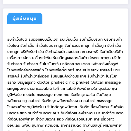
ผู้สนับสนุน
รับทำเว็บไซต์
รับออกแบบเว็บไซต์
รับเขียนเว็บ
รับทำเว็บบริษัท
บริษัทรับทำ
เว็บไซต์
รับทำเว็บ
ทำเว็บไซต์ราคาถูก
รับทำเวปราคาถูก
ทำเว็บถูก
รับทำเว็บ
ราคาถูก
บริษัทรับทำเว็บ
รับทำฟองน้ำ
ลงประกาศขายรถฟรี
รับทำเว็บบริษัท
เครื่องทาบบัตร
เครื่องทำฟัน
รับผลิตบูธแสดงสินค้า
ทำseoราคาถูก
บริษัท
รับทำseo
รับทำseo
รับโปรโมทเว็บ
หลังคายางมะตอย
หลังคาชิงเกิ้ลรูฟ
โรงพิมพ์กล่องออฟเซ็ท
โรงพิมพ์สติ๊กเกอร์
สารเคมีMerck
ขายเคมี
ขาย
สารเคมี
รับทำนำเข้าส่งออก
รับขนสินค้าต่างประเทศ
รับทำนำเข้า
โปรโมท
ธุรกิจ
ข้อมูลธุรกิจ
doctor phuket
clinic phuket
Outcall massage
singapore
ข่าวสารออนไลน์
ไอที เทคโนโลยี
ผิวหน้าขาวใส
ดูดส้วม
ชุด
ยูนิฟอร์ม
mobile massage near me
รับตัดชุดฟอร์ม
รับตัดชุด
พนักงาน
sg outcall
รับตัดชุดพนักงานโรงงาน
outcall massage
โรงงานตัดชุดยูนิฟอร์ม
บริษัทตัดชุดพนักงาน
รับตัดเสื้อพนักงาน
รับกำจัด
ปลวกระยอง
รับกำจัดปลวกชลบุรี
รับกำจัดแมลงโรงงาน
บริษัทกำจัดปลวก
กำจัดปลวกพัทยา
กำจัดปลวกระยอง
กำจัดปลวกบริษัท
สาระเรื่องราว
ออนไลน์
เฟชั่น สุขภาพ ความงาม
อาหารร้านดัง
ผ้าม่านชลบุรี
ผ้าม่านพัทยา