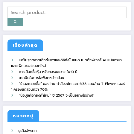
เรื่องล่าสุด
แกร็บรุกตลาดเอ็กซ์แพตและดิจิทัลโนแมด เปิดตัวฟีเจอร์ AI แปลภาษา
และแพ็กเกจส่วนลดใหม่
การเลือกซื้อหุ้น หวังผลระยะยาว ใน10 ปี
เทคนิดในการไลฟ์สดหน้ากล้อง
“ร้านสะดวกซื้อ” ของไทย กำลังจะโต แตะ 6.38 แสนล้าน 7-Eleven เบอร์
1 ครองสัดส่วนกว่า 70%
“ข้อมูลคือทองคำใหม่” ปี 2567 จะเป็นอย่างไรบ้าง?
หมวดหมู่
ธุรกิจอัพเดท