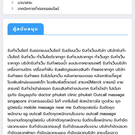
นานาสาระ
เทคนิคการทำตลาดออนไลน์
ผู้สนับสนุน
รับทำเว็บไซต์
รับออกแบบเว็บไซต์
รับเขียนเว็บ
รับทำเว็บบริษัท
บริษัทรับทำ
เว็บไซต์
รับทำเว็บ
ทำเว็บไซต์ราคาถูก
รับทำเวปราคาถูก
ทำเว็บถูก
รับทำเว็บ
ราคาถูก
บริษัทรับทำเว็บ
รับทำฟองน้ำ
ลงประกาศขายรถฟรี
รับทำเว็บบริษัท
เครื่องทาบบัตร
เครื่องทำฟัน
รับผลิตบูธแสดงสินค้า
ทำseoราคาถูก
บริษัท
รับทำseo
รับทำseo
รับโปรโมทเว็บ
หลังคายางมะตอย
หลังคาชิงเกิ้ลรูฟ
โรงพิมพ์กล่องออฟเซ็ท
โรงพิมพ์สติ๊กเกอร์
สารเคมีMerck
ขายเคมี
ขาย
สารเคมี
รับทำนำเข้าส่งออก
รับขนสินค้าต่างประเทศ
รับทำนำเข้า
โปรโมท
ธุรกิจ
ข้อมูลธุรกิจ
doctor phuket
clinic phuket
Outcall massage
singapore
ข่าวสารออนไลน์
ไอที เทคโนโลยี
ผิวหน้าขาวใส
ดูดส้วม
ชุด
ยูนิฟอร์ม
mobile massage near me
รับตัดชุดฟอร์ม
รับตัดชุด
พนักงาน
sg outcall
รับตัดชุดพนักงานโรงงาน
outcall massage
โรงงานตัดชุดยูนิฟอร์ม
บริษัทตัดชุดพนักงาน
รับตัดเสื้อพนักงาน
รับกำจัด
ปลวกระยอง
รับกำจัดปลวกชลบุรี
รับกำจัดแมลงโรงงาน
บริษัทกำจัดปลวก
กำจัดปลวกพัทยา
กำจัดปลวกระยอง
กำจัดปลวกบริษัท
สาระเรื่องราว