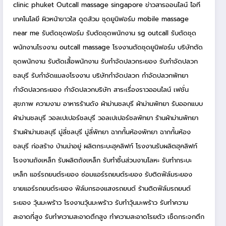
clinic phuket
Outcall massage singapore
ข่าวสารออนไลน์
ไอที
เทคโนโลยี
ผิวหน้าขาวใส
ดูดส้วม
ชุดยูนิฟอร์ม
mobile massage
near me
รับตัดชุดฟอร์ม
รับตัดชุดพนักงาน
sg outcall
รับตัดชุด
พนักงานโรงงาน
outcall massage
โรงงานตัดชุดยูนิฟอร์ม
บริษัทตัด
ชุดพนักงาน
รับตัดเสื้อพนักงาน
รับกำจัดปลวกระยอง
รับกำจัดปลวก
ชลบุรี
รับกำจัดแมลงโรงงาน
บริษัทกำจัดปลวก
กำจัดปลวกพัทยา
กำจัดปลวกระยอง
กำจัดปลวกบริษัท
สาระเรื่องราวออนไลน์
เฟชั่น
สุขภาพ ความงาม
อาหารร้านดัง
ผ้าม่านชลบุรี
ผ้าม่านพัทยา
รับออกแบบ
ผ้าม่านชลบุรี
วอลเปเปอร์ชลบุรี
วอลเปเปอร์ชลพัทยา
ร้านผ้าม่านพัทยา
ร้านผ้าม่านชลบุรี
มู่ลี่ชลบุรี
มู่ลี่พัทยา
ฉากกั้นห้องพัทยา
ฉากกั้นห้อง
ชลบุรี
ก่อสร้าง บ้านน่าอยู่
ผลิตกระบะฮุคลิฟท์
โรงงานรับผลิตฮุคลิฟท์
โรงงานถังเหล็ก
รับผลิตถังเหล็ก
รับทำชิ้นส่วนงานโลหะ
รับทำกระบะ
เหล็ก
แอร์รถยนต์ระยอง
ซ่อมแอร์รถยนต์ระยอง
รับติดฟิล์มระยอง
ขายแอร์รถยนต์ระยอง
ฟิล์มกรองแสงรถยนต์
ร้านติดฟิล์มรถยนต์
ระยอง
วุ้นมะพร้าว
โรงงานวุ้นมะพร้าว
รับทำวุ้นมะพร้าว
รับทำความ
สะอาดที่สูง
รับทำความสะอาดตึกสูง
ทำความสะอาดโรยตัว
เช็ดกระจกตึก