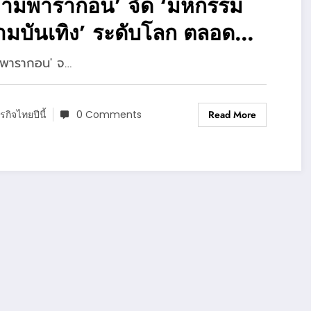
ยามพารากอน’ จัด ‘มหกรรม
มบันเทิง’ ระดับโลก ตลอด
อนธันวาคม
มพารากอน' จ…
0 Comments
Read More
ุรกิจไทยปีนี้