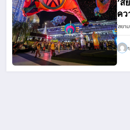
‘ส
ควา
เดื
'สยา
ธ