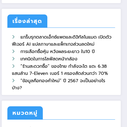
เรื่องล่าสุด
แกร็บรุกตลาดเอ็กซ์แพตและดิจิทัลโนแมด เปิดตัว
ฟีเจอร์ AI แปลภาษาและแพ็กเกจส่วนลดใหม่
การเลือกซื้อหุ้น หวังผลระยะยาว ใน10 ปี
เทคนิดในการไลฟ์สดหน้ากล้อง
“ร้านสะดวกซื้อ” ของไทย กำลังจะโต แตะ 6.38
แสนล้าน 7-Eleven เบอร์ 1 ครองสัดส่วนกว่า 70%
“ข้อมูลคือทองคำใหม่” ปี 2567 จะเป็นอย่างไร
บ้าง?
หมวดหมู่