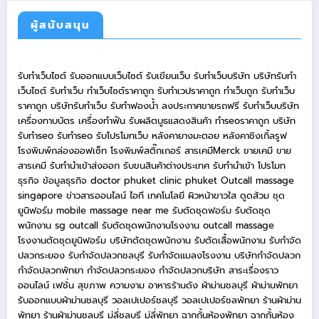
ผู้สนับสนุน
รับทำเว็บไซต์
รับออกแบบเว็บไซต์
รับเขียนเว็บ
รับทำเว็บบริษัท
บริษัทรับทำ
เว็บไซต์
รับทำเว็บ
ทำเว็บไซต์ราคาถูก
รับทำเวปราคาถูก
ทำเว็บถูก
รับทำเว็บ
ราคาถูก
บริษัทรับทำเว็บ
รับทำฟองน้ำ
ลงประกาศขายรถฟรี
รับทำเว็บบริษัท
เครื่องทาบบัตร
เครื่องทำฟัน
รับผลิตบูธแสดงสินค้า
ทำseoราคาถูก
บริษัท
รับทำseo
รับทำseo
รับโปรโมทเว็บ
หลังคายางมะตอย
หลังคาชิงเกิ้ลรูฟ
โรงพิมพ์กล่องออฟเซ็ท
โรงพิมพ์สติ๊กเกอร์
สารเคมีMerck
ขายเคมี
ขาย
สารเคมี
รับทำนำเข้าส่งออก
รับขนสินค้าต่างประเทศ
รับทำนำเข้า
โปรโมท
ธุรกิจ
ข้อมูลธุรกิจ
doctor phuket
clinic phuket
Outcall massage
singapore
ข่าวสารออนไลน์
ไอที เทคโนโลยี
ผิวหน้าขาวใส
ดูดส้วม
ชุด
ยูนิฟอร์ม
mobile massage near me
รับตัดชุดฟอร์ม
รับตัดชุด
พนักงาน
sg outcall
รับตัดชุดพนักงานโรงงาน
outcall massage
โรงงานตัดชุดยูนิฟอร์ม
บริษัทตัดชุดพนักงาน
รับตัดเสื้อพนักงาน
รับกำจัด
ปลวกระยอง
รับกำจัดปลวกชลบุรี
รับกำจัดแมลงโรงงาน
บริษัทกำจัดปลวก
กำจัดปลวกพัทยา
กำจัดปลวกระยอง
กำจัดปลวกบริษัท
สาระเรื่องราว
ออนไลน์
เฟชั่น สุขภาพ ความงาม
อาหารร้านดัง
ผ้าม่านชลบุรี
ผ้าม่านพัทยา
รับออกแบบผ้าม่านชลบุรี
วอลเปเปอร์ชลบุรี
วอลเปเปอร์ชลพัทยา
ร้านผ้าม่าน
พัทยา
ร้านผ้าม่านชลบุรี
มู่ลี่ชลบุรี
มู่ลี่พัทยา
ฉากกั้นห้องพัทยา
ฉากกั้นห้อง