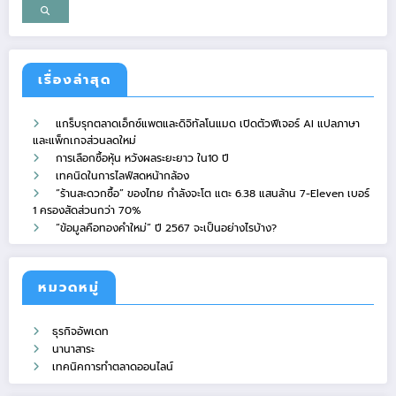
เรื่องล่าสุด
แกร็บรุกตลาดเอ็กซ์แพตและดิจิทัลโนแมด เปิดตัวฟีเจอร์ AI แปลภาษา
และแพ็กเกจส่วนลดใหม่
การเลือกซื้อหุ้น หวังผลระยะยาว ใน10 ปี
เทคนิดในการไลฟ์สดหน้ากล้อง
“ร้านสะดวกซื้อ” ของไทย กำลังจะโต แตะ 6.38 แสนล้าน 7-Eleven เบอร์
1 ครองสัดส่วนกว่า 70%
“ข้อมูลคือทองคำใหม่” ปี 2567 จะเป็นอย่างไรบ้าง?
หมวดหมู่
ธุรกิจอัพเดท
นานาสาระ
เทคนิคการทำตลาดออนไลน์