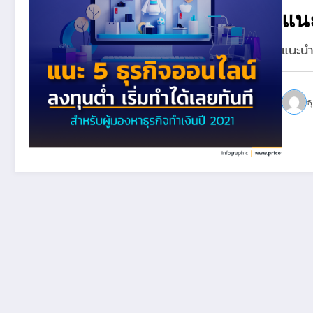
แนะ
แนะนำ
ธ