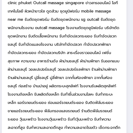
clinic phuket
Outcall massage singapore
ข่าวสารออนไลน์
ไอที
เทคโนโลยี
ผิวหน้าขาวใส
ดูดส้วม
ชุดยูนิฟอร์ม
mobile massage
near me
รับตัดชุดฟอร์ม
รับตัดชุดพนักงาน
sg outcall
รับตัดชุด
พนักงานโรงงาน
outcall massage
โรงงานตัดชุดยูนิฟอร์ม
บริษัทตัด
ชุดพนักงาน
รับตัดเสื้อพนักงาน
รับกำจัดปลวกระยอง
รับกำจัดปลวก
ชลบุรี
รับกำจัดแมลงโรงงาน
บริษัทกำจัดปลวก
กำจัดปลวกพัทยา
กำจัดปลวกระยอง
กำจัดปลวกบริษัท
สาระเรื่องราวออนไลน์
เฟชั่น
สุขภาพ ความงาม
อาหารร้านดัง
ผ้าม่านชลบุรี
ผ้าม่านพัทยา
รับออกแบบ
ผ้าม่านชลบุรี
วอลเปเปอร์ชลบุรี
วอลเปเปอร์ชลพัทยา
ร้านผ้าม่านพัทยา
ร้านผ้าม่านชลบุรี
มู่ลี่ชลบุรี
มู่ลี่พัทยา
ฉากกั้นห้องพัทยา
ฉากกั้นห้อง
ชลบุรี
ก่อสร้าง บ้านน่าอยู่
ผลิตกระบะฮุคลิฟท์
โรงงานรับผลิตฮุคลิฟท์
โรงงานถังเหล็ก
รับผลิตถังเหล็ก
รับทำชิ้นส่วนงานโลหะ
รับทำกระบะ
เหล็ก
แอร์รถยนต์ระยอง
ซ่อมแอร์รถยนต์ระยอง
รับติดฟิล์มระยอง
ขายแอร์รถยนต์ระยอง
ฟิล์มกรองแสงรถยนต์
ร้านติดฟิล์มรถยนต์
ระยอง
วุ้นมะพร้าว
โรงงานวุ้นมะพร้าว
รับทำวุ้นมะพร้าว
รับทำความ
สะอาดที่สูง
รับทำความสะอาดตึกสูง
ทำความสะอาดโรยตัว
เช็ดกระจกตึก