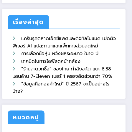
เรื่องล่าสุด
แกร็บรุกตลาดเอ็กซ์แพตและดิจิทัลโนแมด เปิดตัว
ฟีเจอร์ AI แปลภาษาและแพ็กเกจส่วนลดใหม่
การเลือกซื้อหุ้น หวังผลระยะยาว ใน10 ปี
เทคนิดในการไลฟ์สดหน้ากล้อง
“ร้านสะดวกซื้อ” ของไทย กำลังจะโต แตะ 6.38
แสนล้าน 7-Eleven เบอร์ 1 ครองสัดส่วนกว่า 70%
“ข้อมูลคือทองคำใหม่” ปี 2567 จะเป็นอย่างไร
บ้าง?
หมวดหมู่