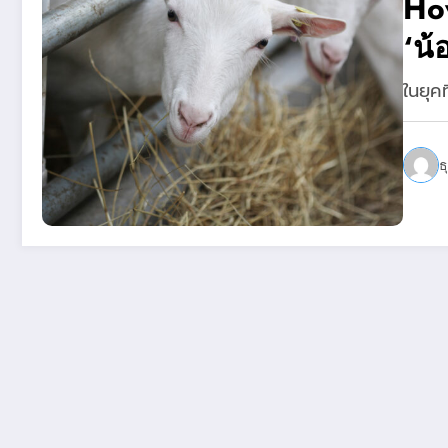
How
‘น้
สำห
ในยุคท
สตา
ธ