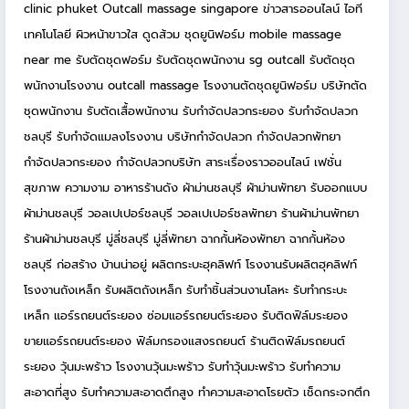
clinic phuket
Outcall massage singapore
ข่าวสารออนไลน์
ไอที
เทคโนโลยี
ผิวหน้าขาวใส
ดูดส้วม
ชุดยูนิฟอร์ม
mobile massage
near me
รับตัดชุดฟอร์ม
รับตัดชุดพนักงาน
sg outcall
รับตัดชุด
พนักงานโรงงาน
outcall massage
โรงงานตัดชุดยูนิฟอร์ม
บริษัทตัด
ชุดพนักงาน
รับตัดเสื้อพนักงาน
รับกำจัดปลวกระยอง
รับกำจัดปลวก
ชลบุรี
รับกำจัดแมลงโรงงาน
บริษัทกำจัดปลวก
กำจัดปลวกพัทยา
กำจัดปลวกระยอง
กำจัดปลวกบริษัท
สาระเรื่องราวออนไลน์
เฟชั่น
สุขภาพ ความงาม
อาหารร้านดัง
ผ้าม่านชลบุรี
ผ้าม่านพัทยา
รับออกแบบ
ผ้าม่านชลบุรี
วอลเปเปอร์ชลบุรี
วอลเปเปอร์ชลพัทยา
ร้านผ้าม่านพัทยา
ร้านผ้าม่านชลบุรี
มู่ลี่ชลบุรี
มู่ลี่พัทยา
ฉากกั้นห้องพัทยา
ฉากกั้นห้อง
ชลบุรี
ก่อสร้าง บ้านน่าอยู่
ผลิตกระบะฮุคลิฟท์
โรงงานรับผลิตฮุคลิฟท์
โรงงานถังเหล็ก
รับผลิตถังเหล็ก
รับทำชิ้นส่วนงานโลหะ
รับทำกระบะ
เหล็ก
แอร์รถยนต์ระยอง
ซ่อมแอร์รถยนต์ระยอง
รับติดฟิล์มระยอง
ขายแอร์รถยนต์ระยอง
ฟิล์มกรองแสงรถยนต์
ร้านติดฟิล์มรถยนต์
ระยอง
วุ้นมะพร้าว
โรงงานวุ้นมะพร้าว
รับทำวุ้นมะพร้าว
รับทำความ
สะอาดที่สูง
รับทำความสะอาดตึกสูง
ทำความสะอาดโรยตัว
เช็ดกระจกตึก