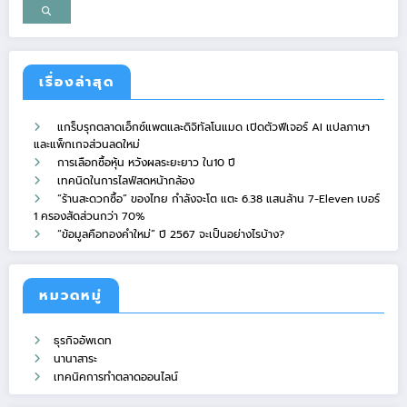
เรื่องล่าสุด
แกร็บรุกตลาดเอ็กซ์แพตและดิจิทัลโนแมด เปิดตัวฟีเจอร์ AI แปลภาษา
และแพ็กเกจส่วนลดใหม่
การเลือกซื้อหุ้น หวังผลระยะยาว ใน10 ปี
เทคนิดในการไลฟ์สดหน้ากล้อง
“ร้านสะดวกซื้อ” ของไทย กำลังจะโต แตะ 6.38 แสนล้าน 7-Eleven เบอร์
1 ครองสัดส่วนกว่า 70%
“ข้อมูลคือทองคำใหม่” ปี 2567 จะเป็นอย่างไรบ้าง?
หมวดหมู่
ธุรกิจอัพเดท
นานาสาระ
เทคนิคการทำตลาดออนไลน์