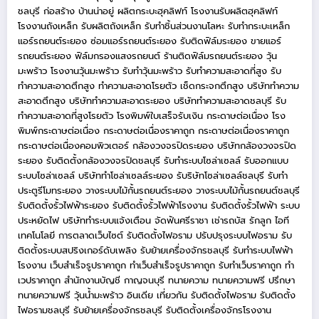
ชลบุรี
ก่อสร้าง บ้านน่าอยู่
ผลิตกระบะฮุคลิฟท์
โรงงานรับผลิตฮุคลิฟท์
โรงงานถังเหล็ก
รับผลิตถังเหล็ก
รับทำชิ้นส่วนงานโลหะ
รับทำกระบะเหล็ก
แอร์รถยนต์ระยอง
ซ่อมแอร์รถยนต์ระยอง
รับติดฟิล์มระยอง
ขายแอร์
รถยนต์ระยอง
ฟิล์มกรองแสงรถยนต์
ร้านติดฟิล์มรถยนต์ระยอง
วุ้น
มะพร้าว
โรงงานวุ้นมะพร้าว
รับทำวุ้นมะพร้าว
รับทำความสะอาดที่สูง
รับ
ทำความสะอาดตึกสูง
ทำความสะอาดโรยตัว
เช็ดกระจกตึกสูง
บริษัททำความ
สะอาดตึกสูง
บริษัททำความสะอาดระยอง
บริษัททำความสะอาดชลบุรี
รับ
ทำความสะอาดที่สูงโรยตัว
โรงพิมพ์ใบเสร็จรับเงิน
กระดาษต่อเนื่อง
โรง
พิมพ์กระดาษต่อเนื่อง
กระดาษต่อเนื่องราคาถูก
กระดาษต่อเนื่องราคาถูก
กระดาษต่อเนื่องคอมพิวเตอร์
กล้องวงจรปิดระยอง
บริษัทกล้องวงจรปิด
ระยอง
รับติดตั้งกล้องวงจรปิดชลบุรี
รับทำระบบโซล่าเซลล์
รับออกแบบ
ระบบโซล่าเซลล์
บริษัททำโซล่าเซลล์ระยอง
รับริษัทโซล่าเซลล์ชลบุรี
รับทำ
ประตูรีโมทระยอง
วางระบบไม้กั้นรถยนต์ระยอง
วางระบบไม้กั้นรถยนต์ชลบุรี
รับติดตั้งรั้วไฟฟ้าระยอง
รับติดตั้งรั้วไฟฟ้าโรงงาน
รับติดตั้งรั้วไฟฟ้า
ระบบ
ประหยัดไฟ
บริษัททำระบบแจ้งเตือน
จัดฟันศรีราชา
เช่ารถบัส
รักลูก
ไอที
เทคโนโลยี
การตลาดเว็บไซต์
รับติดตั้งไฟอราม
ปรับปรุงระบบไฟอราม
รับ
ติดตั้งระบบสปริงเกอร์ดับเพลิง
รับย้ายเครื่องจักรชลบุรี
รับทำระบบไฟฟ้า
โรงงาน
เว็บสำเร็จรูปราคาถูก
ทำเว็บสำเร็จรูปราคาถูก
รับทำเว็บราคาถูก
ทำ
เวปราคาถูก
สำนักงานบัญชี กาญจนบุรี
ทนายความ
ทนายความฟรี
ปรึกษา
ทนายความฟรี
วุ้นน้ำมะพร้าว
อินเดีย
เที่ยวกัน
รับติดตั้งไฟอราม
รับติดตั้ง
ไฟอรามชลบุรี
รับย้ายเครื่องจักรชลบุรี
รับติดตั้งเครื่องจักรโรงงาน