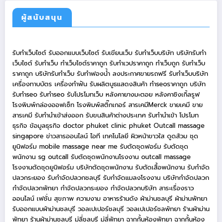
ผู้สนับสนุน
รับทำเว็บไซต์
รับออกแบบเว็บไซต์
รับเขียนเว็บ
รับทำเว็บบริษัท
บริษัทรับทำ
เว็บไซต์
รับทำเว็บ
ทำเว็บไซต์ราคาถูก
รับทำเวปราคาถูก
ทำเว็บถูก
รับทำเว็บ
ราคาถูก
บริษัทรับทำเว็บ
รับทำฟองน้ำ
ลงประกาศขายรถฟรี
รับทำเว็บบริษัท
เครื่องทาบบัตร
เครื่องทำฟัน
รับผลิตบูธแสดงสินค้า
ทำseoราคาถูก
บริษัท
รับทำseo
รับทำseo
รับโปรโมทเว็บ
หลังคายางมะตอย
หลังคาชิงเกิ้ลรูฟ
โรงพิมพ์กล่องออฟเซ็ท
โรงพิมพ์สติ๊กเกอร์
สารเคมีMerck
ขายเคมี
ขาย
สารเคมี
รับทำนำเข้าส่งออก
รับขนสินค้าต่างประเทศ
รับทำนำเข้า
โปรโมท
ธุรกิจ
ข้อมูลธุรกิจ
doctor phuket
clinic phuket
Outcall massage
singapore
ข่าวสารออนไลน์
ไอที เทคโนโลยี
ผิวหน้าขาวใส
ดูดส้วม
ชุด
ยูนิฟอร์ม
mobile massage near me
รับตัดชุดฟอร์ม
รับตัดชุด
พนักงาน
sg outcall
รับตัดชุดพนักงานโรงงาน
outcall massage
โรงงานตัดชุดยูนิฟอร์ม
บริษัทตัดชุดพนักงาน
รับตัดเสื้อพนักงาน
รับกำจัด
ปลวกระยอง
รับกำจัดปลวกชลบุรี
รับกำจัดแมลงโรงงาน
บริษัทกำจัดปลวก
กำจัดปลวกพัทยา
กำจัดปลวกระยอง
กำจัดปลวกบริษัท
สาระเรื่องราว
ออนไลน์
เฟชั่น สุขภาพ ความงาม
อาหารร้านดัง
ผ้าม่านชลบุรี
ผ้าม่านพัทยา
รับออกแบบผ้าม่านชลบุรี
วอลเปเปอร์ชลบุรี
วอลเปเปอร์ชลพัทยา
ร้านผ้าม่าน
พัทยา
ร้านผ้าม่านชลบุรี
มู่ลี่ชลบุรี
มู่ลี่พัทยา
ฉากกั้นห้องพัทยา
ฉากกั้นห้อง